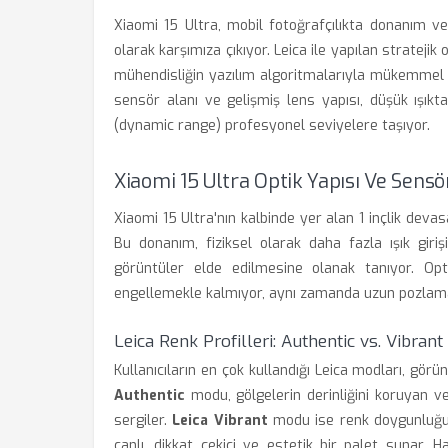
Xiaomi 15 Ultra, mobil fotoğrafçılıkta donanım ve
olarak karşımıza çıkıyor. Leica ile yapılan stratejik 
mühendisliğin yazılım algoritmalarıyla mükemmel b
sensör alanı ve gelişmiş lens yapısı, düşük ışıkt
(dynamic range) profesyonel seviyelere taşıyor.
Xiaomi 15 Ultra Optik Yapısı Ve Sensö
Xiaomi 15 Ultra'nın kalbinde yer alan 1 inçlik devas
Bu donanım, fiziksel olarak daha fazla ışık gir
görüntüler elde edilmesine olanak tanıyor. Opt
engellemekle kalmıyor, aynı zamanda uzun pozlama
Leica Renk Profilleri: Authentic vs. Vibrant
Kullanıcıların en çok kullandığı Leica modları, gör
Authentic
modu, gölgelerin derinliğini koruyan v
sergiler.
Leica Vibrant
modu ise renk doygunluğun
canlı, dikkat çekici ve estetik bir palet sunar. H