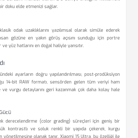
ir doku elde etmenizi sağlar.
ik odak uzaklıklarını yazılımsal olarak simüle ederek
insan gözüne en yakın görüş açısını sunduğu için portre
 ve yüz hatlarını en doğal haliyle yansıtır.
dı
ndeki ayarların doğru yapılandırılması, post-prodüksiyon
uğu 14-bit RAW formatı, sensörden gelen tüm veriyi ham
e ve vurgu detaylarını geri kazanmak çok daha kolay hale
 Gücü
nk derecelendirme (color grading) süreçleri için geniş bir
ük kontrastlı ve soluk renkli bir yapıda çekerek, kurgu
yönetilmesine olanak tanır. Xiaomi 15 Ultra, bu özelliği ile