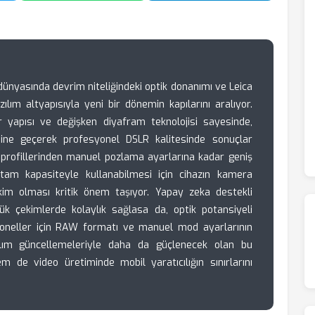
 dünyasında devrim niteliğindeki optik donanımı ve Leica
yazılım altyapısıyla yeni bir dönemin kapılarını aralıyor.
ör yapısı ve değişken diyafram teknolojisi sayesinde,
esine geçerek profesyonel DSLR kalitesinde sonuçlar
nk profillerinden manuel pozlama ayarlarına kadar geniş
tam kapasiteyle kullanabilmesi için cihazın kamera
kim olması kritik önem taşıyor. Yapay zeka destekli
ük çekimlerde kolaylık sağlasa da, optik potansiyeli
oneller için RAW formatı ve manuel mod ayarlarının
ılım güncellemeleriyle daha da güçlenecek olan bu
de video üretiminde mobil yaratıcılığın sınırlarını