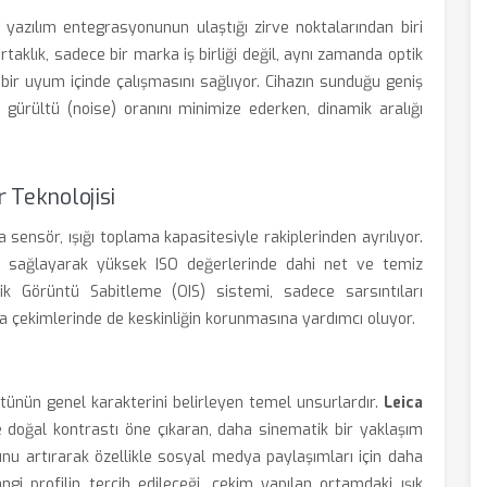
 yazılım entegrasyonunun ulaştığı zirve noktalarından biri
ortaklık, sadece bir marka iş birliği değil, aynı zamanda optik
ir uyum içinde çalışmasını sağlıyor. Cihazın sunduğu geniş
a gürültü (noise) oranını minimize ederken, dinamik aralığı
r Teknolojisi
a sensör, ışığı toplama kapasitesiyle rakiplerinden ayrılıyor.
işi sağlayarak yüksek ISO değerlerinde dahi net ve temiz
ik Görüntü Sabitleme (OIS) sistemi, sadece sarsıntıları
 çekimlerinde de keskinliğin korunmasına yardımcı oluyor.
üntünün genel karakterini belirleyen temel unsurlardır.
Leica
e doğal kontrastı öne çıkaran, daha sinematik bir yaklaşım
u artırarak özellikle sosyal medya paylaşımları için daha
angi profilin tercih edileceği, çekim yapılan ortamdaki ışık