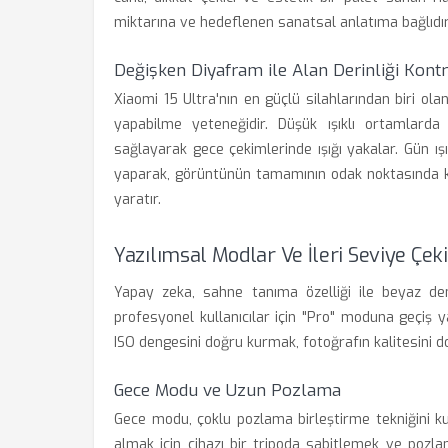
miktarına ve hedeflenen sanatsal anlatıma bağlıdır
Değişken Diyafram ile Alan Derinliği Kont
Xiaomi 15 Ultra'nın en güçlü silahlarından biri ol
yapabilme yeteneğidir. Düşük ışıklı ortamlarda 
sağlayarak gece çekimlerinde ışığı yakalar. Gün ı
yaparak, görüntünün tamamının odak noktasında kal
yaratır.
Yazılımsal Modlar Ve İleri Seviye Çek
Yapay zeka, sahne tanıma özelliği ile beyaz de
profesyonel kullanıcılar için "Pro" moduna geçiş
ISO dengesini doğru kurmak, fotoğrafın kalitesini d
Gece Modu ve Uzun Pozlama
Gece modu, çoklu pozlama birleştirme tekniğini ku
almak için cihazı bir tripoda sabitlemek ve pozla