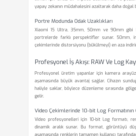
yapay zekanın müdahalesini azaltarak daha doğal b
Portre Modunda Odak Uzaklıkları
Xiaomi 15 Ultra, 35mm, 50mm ve 90mm gibi klas
portrelerde farklı perspektifler sunar. 50mm, 
çekimlerinde distorsiyonu (bükülmeyi) en aza indirir
Profesyonel İş Akışı: RAW Ve Log Kay
Profesyonel üretim yapanlar için kamera arayüzü
aşamasında büyük avantaj sağlar. Cihazın sund
haliyle saklar, böylece düzenleme sırasında gölg
gelir.
Video Çekimlerinde 10-bit Log Formatının
Video profesyonelleri için 10-bit Log formatı, re
dinamik aralık sunar. Bu format, görüntüyü düş
aşamasında renklerin tamamen kullanıcı tarafından 