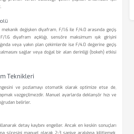
.
rolü
an mekanik değişken diyafram, F/1.6 ile F/4.0 arasında geçiş
F/1.6 diyafram açıklığı, sensöre maksimum ışık girişini
şığında veya yakın plan çekimlerde ise F/4.0 değerine geçiş
masını sağlar veya doğal bir alan derinliği (bokeh) etkisi
im Teknikleri
ngesini ve pozlamayı otomatik olarak optimize etse de,
 yapmak vazgeçilmezdir. Manuel ayarlarda deklanşör hızı ve
oğrudan belirler.
llanarak detay kaybını engeller. Ancak en keskin sonuçları
ma süresini manuel olarak 2-3 saniye aralığına kilitlemek,