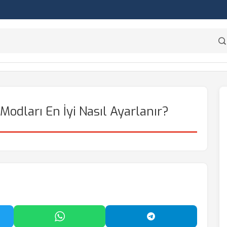
odları En İyi Nasıl Ayarlanır?
'da Paylaş
WhatsApp'ta Paylaş
Telegram'da Payl