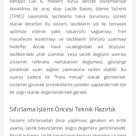
Renault Clio 6, modern sürüş destek sistemleriyle
donatılmış bir araç olup, Lastik Basınç İzleme Sistemi
(TPMS) sayesinde lastiklerin hava durumunu sürekli
olarak denetler. Bu sistem, lastiklerin yol ile temasını
optimize ederek yakıt tasarrufu sağlamayı, fren
mesafesini kısaltmayı ve lastiklerin ömrünü uzatmayı
hedefler. Ancak, hava sıcaklığındaki ani düşüşler,
lastiklerdeki ufak sızıntılar veya lastik değişimi sonrası
sistemin referans noktalarının değişmesi, gösterge
panelinde uyarı ışığının yanmasına neden olabilir. Bu
uyarıyı sadece bir "hata mesajı" olarak görmemek,
sistemin güvenlik protokollerini yeniden yapılandırmak için
bir çağrı olarak değerlendirmek gerekir.
Sıfırlama İşlemi Öncesi Teknik Hazırlık
Sistemi sıfırlamadan önce yapılması gereken en kritik
aşama, lastik basınçlarının doğru değerlere getirilmesidir.
Birçok kullanıcı, lastik basınçlarını kontrol etmeden sistemi