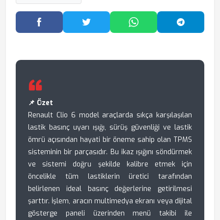
Facebook'ta Paylaş
Twitter'da Paylaş
WhatsApp'ta Paylaş
Telegram
📌 Özet
Renault Clio 6 model araçlarda sıkça karşılaşılan
lastik basınç uyarı ışığı, sürüş güvenliği ve lastik
ömrü açısından hayati bir öneme sahip olan TPMS
sisteminin bir parçasıdır. Bu ikaz ışığını söndürmek
ve sistemi doğru şekilde kalibre etmek için
öncelikle tüm lastiklerin üretici tarafından
belirlenen ideal basınç değerlerine getirilmesi
şarttır. İşlem, aracın multimedya ekranı veya dijital
gösterge paneli üzerinden menü takibi ile