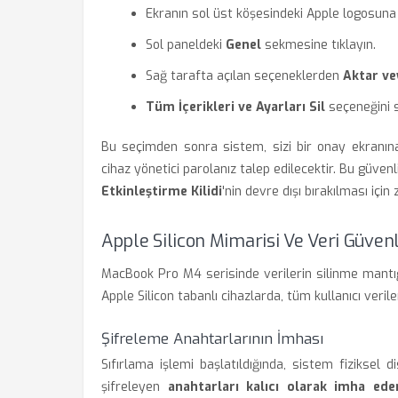
Ekranın sol üst köşesindeki Apple logosuna
Sol paneldeki
Genel
sekmesine tıklayın.
Sağ tarafta açılan seçeneklerden
Aktar vey
Tüm İçerikleri ve Ayarları Sil
seçeneğini s
Bu seçimden sonra sistem, sizi bir onay ekranına
cihaz yönetici parolanız talep edilecektir. Bu güvenl
Etkinleştirme Kilidi
'nin devre dışı bırakılması için
Apple Silicon Mimarisi Ve Veri Güvenl
MacBook Pro M4 serisinde verilerin silinme mantığı
Apple Silicon tabanlı cihazlarda, tüm kullanıcı veril
Şifreleme Anahtarlarının İmhası
Sıfırlama işlemi başlatıldığında, sistem fiziksel d
şifreleyen
anahtarları kalıcı olarak imha ede