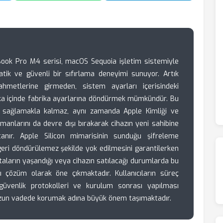
ook Pro M4 serisi, macOS Sequoia işletim sistemiyle
ratik ve güvenli bir sıfırlama deneyimi sunuyor. Artık
ahmetlerine girmeden, sistem ayarları içerisindeki
kika içinde fabrika ayarlarına döndürmek mümkündür. Bu
ni sağlamakla kalmaz, aynı zamanda Apple Kimliği ve
atmanlarını da devre dışı bırakarak cihazın yeni sahibine
anır. Apple Silicon mimarisinin sunduğu şifreleme
geri döndürülemez şekilde yok edilmesini garantilerken
aların yaşandığı veya cihazın satılacağı durumlarda bu
ı çözüm olarak öne çıkmaktadır. Kullanıcıların süreç
üvenlik protokolleri ve kurulum sonrası yapılması
uzun vadede korumak adına büyük önem taşımaktadır.