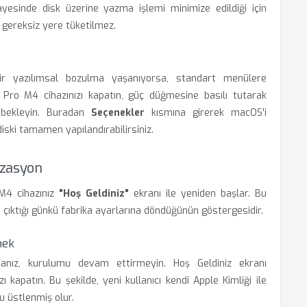
ayesinde disk üzerine yazma işlemi minimize edildiği için
gereksiz yere tüketilmez.
bir yazılımsal bozulma yaşanıyorsa, standart menülere
 Pro M4 cihazınızı kapatın, güç düğmesine basılı tutarak
 bekleyin. Buradan
Seçenekler
kısmına girerek macOS'i
iski tamamen yapılandırabilirsiniz.
izasyon
M4 cihazınız
"Hoş Geldiniz"
ekranı ile yeniden başlar. Bu
çıktığı günkü fabrika ayarlarına döndüğünün göstergesidir.
mek
rsanız, kurulumu devam ettirmeyin. Hoş Geldiniz ekranı
kapatın. Bu şekilde, yeni kullanıcı kendi Apple Kimliği ile
u üstlenmiş olur.