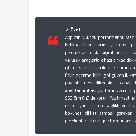
📌 Özet
Apple’ın yüksek performanslı MacB
birlikte kullanıcılarına çok daha p
geleneksel disk biçimlendirme z
yerleşik araçlarla cihazı birkaç da
işlem, sadece verilerin silinmesi
Etkinleştirme Kilidi gibi güvenlik k
güvenle devredilmesine olanak t
anahtarı imhası yöntemi, verilerin 
SSD ömrünü de korur. Yazılımsal hat
resmi yöntem, en sağlıklı ve hızl
boyunca dikkat etmesi gereken g
gerekenler, cihazın performansını 