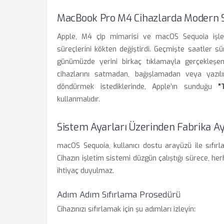
MacBook Pro M4 Cihazlarda Modern 
Apple, M4 çip mimarisi ve macOS Sequoia işletim 
süreçlerini kökten değiştirdi. Geçmişte saatler sü
günümüzde yerini birkaç tıklamayla gerçekleşen
cihazlarını satmadan, bağışlamadan veya yazıl
döndürmek istediklerinde, Apple’ın sunduğu
"
kullanmalıdır.
Sistem Ayarları Üzerinden Fabrika A
macOS Sequoia, kullanıcı dostu arayüzü ile sıfırl
Cihazın işletim sistemi düzgün çalıştığı sürece, h
ihtiyaç duyulmaz.
Adım Adım Sıfırlama Prosedürü
Cihazınızı sıfırlamak için şu adımları izleyin: