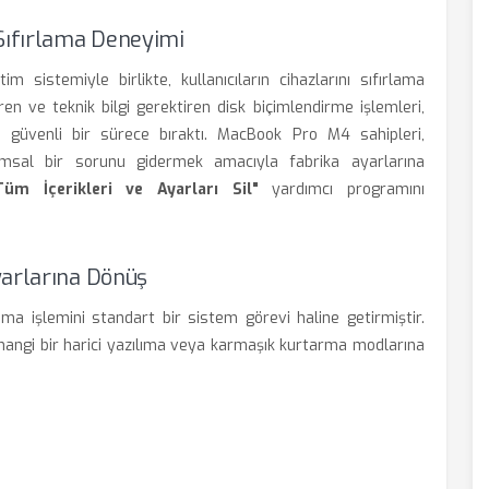
Sıfırlama Deneyimi
sistemiyle birlikte, kullanıcıların cihazlarını sıfırlama
ren ve teknik bilgi gerektiren disk biçimlendirme işlemleri,
 güvenli bir sürece bıraktı. MacBook Pro M4 sahipleri,
ımsal bir sorunu gidermek amacıyla fabrika ayarlarına
Tüm İçerikleri ve Ayarları Sil"
yardımcı programını
yarlarına Dönüş
ama işlemini standart bir sistem görevi haline getirmiştir.
erhangi bir harici yazılıma veya karmaşık kurtarma modlarına