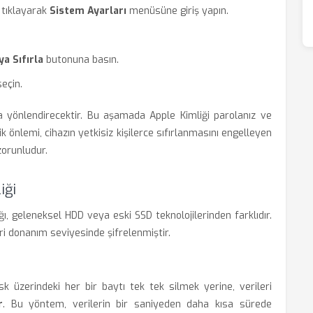
 tıklayarak
Sistem Ayarları
menüsüne giriş yapın.
a Sıfırla
butonuna basın.
eçin.
 yönlendirecektir. Bu aşamada Apple Kimliği parolanız ve
ik önlemi, cihazın yetkisiz kişilerce sıfırlanmasını engelleyen
 zorunludur.
iği
, geleneksel HDD veya eski SSD teknolojilerinden farklıdır.
eri donanım seviyesinde şifrelenmiştir.
isk üzerindeki her bir baytı tek tek silmek yerine, verileri
r
. Bu yöntem, verilerin bir saniyeden daha kısa sürede