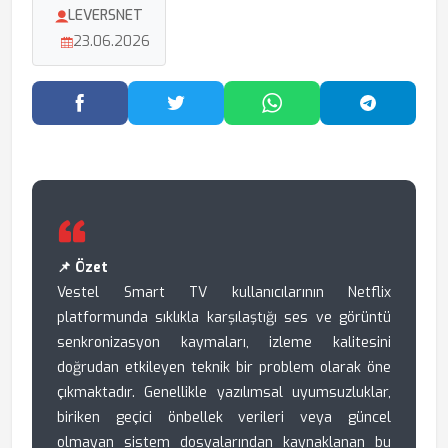
LEVERSNET
23.06.2026
Facebook'ta Paylaş
Twitter'da Paylaş
WhatsApp'ta Paylaş
Telegram
📌 Özet
Vestel Smart TV kullanıcılarının Netflix
platformunda sıklıkla karşılaştığı ses ve görüntü
senkronizasyon kaymaları, izleme kalitesini
doğrudan etkileyen teknik bir problem olarak öne
çıkmaktadır. Genellikle yazılımsal uyumsuzluklar,
biriken geçici önbellek verileri veya güncel
olmayan sistem dosyalarından kaynaklanan bu