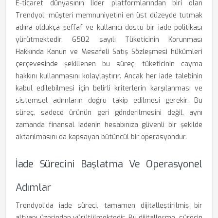
E-ticaret dünyasının lider platformlarından biri olan
Trendyol, müşteri memnuniyetini en üst düzeyde tutmak
adına oldukça şeffaf ve kullanıcı dostu bir iade politikası
yürütmektedir. 6502 sayılı Tüketicinin Korunması
Hakkında Kanun ve Mesafeli Satış Sözleşmesi hükümleri
çerçevesinde şekillenen bu süreç, tüketicinin cayma
hakkını kullanmasını kolaylaştırır. Ancak her iade talebinin
kabul edilebilmesi için belirli kriterlerin karşılanması ve
sistemsel adımların doğru takip edilmesi gerekir. Bu
süreç, sadece ürünün geri gönderilmesini değil, aynı
zamanda finansal iadenin hesabınıza güvenli bir şekilde
aktarılmasını da kapsayan bütüncül bir operasyondur.
İade Sürecini Başlatma Ve Operasyonel
Adımlar
Trendyol'da iade süreci, tamamen dijitalleştirilmiş bir
altyapı üzerinden yürütülmektedir. Bu dijitalleşme, sürecin