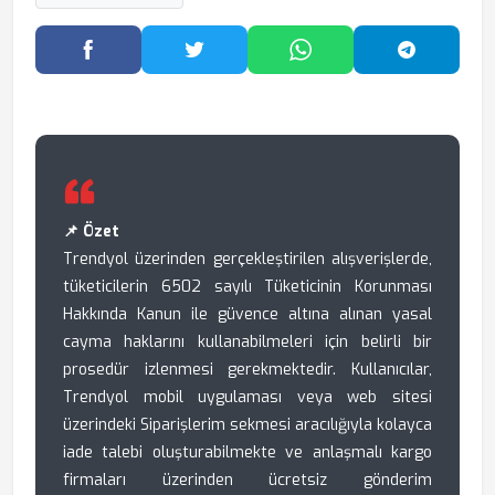
Facebook'ta Paylaş
Twitter'da Paylaş
WhatsApp'ta Paylaş
Telegram
📌 Özet
Trendyol üzerinden gerçekleştirilen alışverişlerde,
tüketicilerin 6502 sayılı Tüketicinin Korunması
Hakkında Kanun ile güvence altına alınan yasal
cayma haklarını kullanabilmeleri için belirli bir
prosedür izlenmesi gerekmektedir. Kullanıcılar,
Trendyol mobil uygulaması veya web sitesi
üzerindeki Siparişlerim sekmesi aracılığıyla kolayca
iade talebi oluşturabilmekte ve anlaşmalı kargo
firmaları üzerinden ücretsiz gönderim