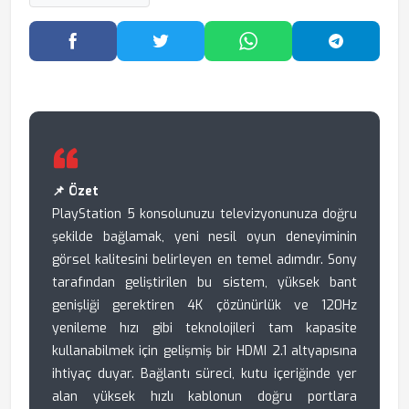
Facebook'ta Paylaş
Twitter'da Paylaş
WhatsApp'ta Paylaş
Telegram
📌 Özet
PlayStation 5 konsolunuzu televizyonunuza doğru
şekilde bağlamak, yeni nesil oyun deneyiminin
görsel kalitesini belirleyen en temel adımdır. Sony
tarafından geliştirilen bu sistem, yüksek bant
genişliği gerektiren 4K çözünürlük ve 120Hz
yenileme hızı gibi teknolojileri tam kapasite
kullanabilmek için gelişmiş bir HDMI 2.1 altyapısına
ihtiyaç duyar. Bağlantı süreci, kutu içeriğinde yer
alan yüksek hızlı kablonun doğru portlara