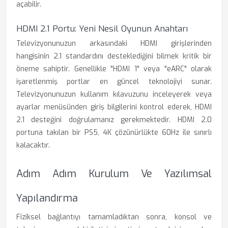
açabilir.
HDMI 2.1 Portu: Yeni Nesil Oyunun Anahtarı
Televizyonunuzun arkasındaki HDMI girişlerinden
hangisinin 2.1 standardını desteklediğini bilmek kritik bir
öneme sahiptir. Genellikle "HDMI 1" veya "eARC" olarak
işaretlenmiş portlar en güncel teknolojiyi sunar.
Televizyonunuzun kullanım kılavuzunu inceleyerek veya
ayarlar menüsünden giriş bilgilerini kontrol ederek, HDMI
2.1 desteğini doğrulamanız gerekmektedir. HDMI 2.0
portuna takılan bir PS5, 4K çözünürlükte 60Hz ile sınırlı
kalacaktır.
Adım Adım Kurulum Ve Yazılımsal
Yapılandırma
Fiziksel bağlantıyı tamamladıktan sonra, konsol ve