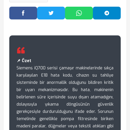
Facebook'ta Paylaş
Twitter'da Paylaş
WhatsApp'ta Paylaş
Telegram
📌 Özet
Siemens iQ700 serisi çamaşır makinelerinde sıkça
karşılaşılan E18 hata kodu, cihazın su tahliye
sisteminde bir anormallik olduğunu bildiren kritik
bir uyarı mekanizmasıdır. Bu hata, makinenin
belirlenen süre içerisinde suyu dışarı atamadığını,
dolayısıyla yıkama döngüsünün güvenlik
gerekçesiyle durdurulduğunu ifade eder. Sorunun
temelinde genellikle pompa filtresinde biriken
madeni paralar, düğmeler veya tekstil atıkları gibi