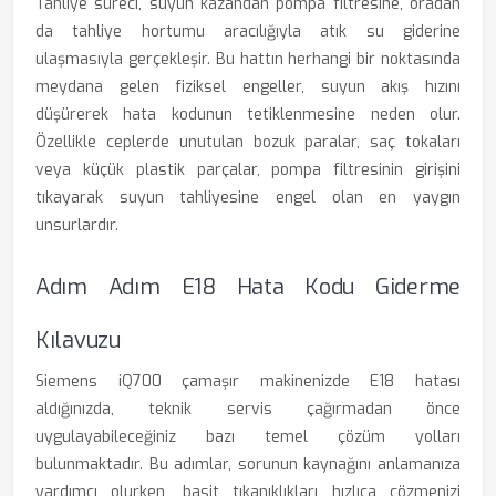
Tahliye süreci, suyun kazandan pompa filtresine, oradan
da tahliye hortumu aracılığıyla atık su giderine
ulaşmasıyla gerçekleşir. Bu hattın herhangi bir noktasında
meydana gelen fiziksel engeller, suyun akış hızını
düşürerek hata kodunun tetiklenmesine neden olur.
Özellikle ceplerde unutulan bozuk paralar, saç tokaları
veya küçük plastik parçalar, pompa filtresinin girişini
tıkayarak suyun tahliyesine engel olan en yaygın
unsurlardır.
Adım Adım E18 Hata Kodu Giderme
Kılavuzu
Siemens iQ700 çamaşır makinenizde E18 hatası
aldığınızda, teknik servis çağırmadan önce
uygulayabileceğiniz bazı temel çözüm yolları
bulunmaktadır. Bu adımlar, sorunun kaynağını anlamanıza
yardımcı olurken, basit tıkanıklıkları hızlıca çözmenizi