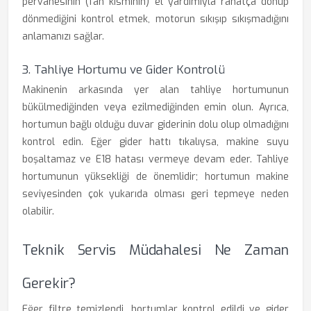
pervanesinin (fan kısmının) el yardımıyla rahatça dönüp
dönmediğini kontrol etmek, motorun sıkışıp sıkışmadığını
anlamanızı sağlar.
3. Tahliye Hortumu ve Gider Kontrolü
Makinenin arkasında yer alan tahliye hortumunun
bükülmediğinden veya ezilmediğinden emin olun. Ayrıca,
hortumun bağlı olduğu duvar giderinin dolu olup olmadığını
kontrol edin. Eğer gider hattı tıkalıysa, makine suyu
boşaltamaz ve E18 hatası vermeye devam eder. Tahliye
hortumunun yüksekliği de önemlidir; hortumun makine
seviyesinden çok yukarıda olması geri tepmeye neden
olabilir.
Teknik Servis Müdahalesi Ne Zaman
Gerekir?
Eğer filtre temizlendi, hortumlar kontrol edildi ve gider