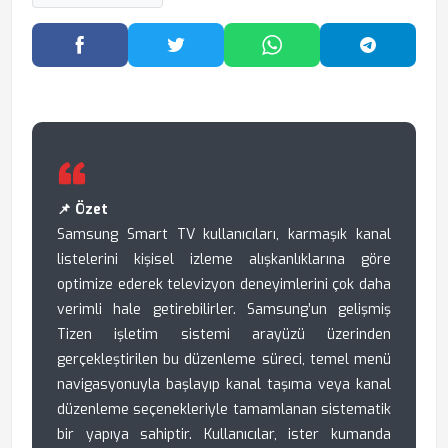
Facebook'ta Paylaş
Twitter'da Paylaş
WhatsApp'ta Paylaş
Telegram
📌 Özet
Samsung Smart TV kullanıcıları, karmaşık kanal
listelerini kişisel izleme alışkanlıklarına göre
optimize ederek televizyon deneyimlerini çok daha
verimli hale getirebilirler. Samsung’un gelişmiş
Tizen işletim sistemi arayüzü üzerinden
gerçekleştirilen bu düzenleme süreci, temel menü
navigasyonuyla başlayıp kanal taşıma veya kanal
düzenleme seçenekleriyle tamamlanan sistematik
bir yapıya sahiptir. Kullanıcılar, ister kumanda