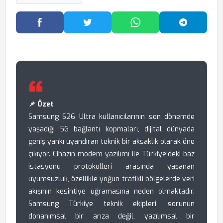
Facebook'ta Paylaş
Twitter'da Paylaş
WhatsApp'ta Paylaş
Telegram
📌 Özet
Samsung S26 Ultra kullanıcılarının son dönemde
yaşadığı 5G bağlantı kopmaları, dijital dünyada
geniş yankı uyandıran teknik bir aksaklık olarak öne
çıkıyor. Cihazın modem yazılımı ile Türkiye'deki baz
istasyonu protokolleri arasında yaşanan
uyumsuzluk, özellikle yoğun trafikli bölgelerde veri
akışının kesintiye uğramasına neden olmaktadır.
Samsung Türkiye teknik ekipleri, sorunun
donanımsal bir arıza değil, yazılımsal bir