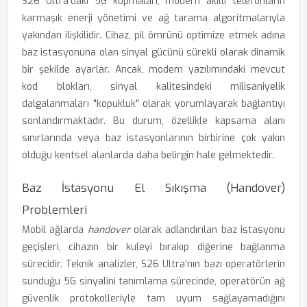
S26 Ultra’daki 5G kopmaları, modern akıllı telefonların
karmaşık enerji yönetimi ve ağ tarama algoritmalarıyla
yakından ilişkilidir. Cihaz, pil ömrünü optimize etmek adına
baz istasyonuna olan sinyal gücünü sürekli olarak dinamik
bir şekilde ayarlar. Ancak, modem yazılımındaki mevcut
kod blokları, sinyal kalitesindeki milisaniyelik
dalgalanmaları "kopukluk" olarak yorumlayarak bağlantıyı
sonlandırmaktadır. Bu durum, özellikle kapsama alanı
sınırlarında veya baz istasyonlarının birbirine çok yakın
olduğu kentsel alanlarda daha belirgin hale gelmektedir.
Baz İstasyonu El Sıkışma (Handover)
Problemleri
Mobil ağlarda
handover
olarak adlandırılan baz istasyonu
geçişleri, cihazın bir kuleyi bırakıp diğerine bağlanma
sürecidir. Teknik analizler, S26 Ultra’nın bazı operatörlerin
sunduğu 5G sinyalini tanımlama sürecinde, operatörün ağ
güvenlik protokolleriyle tam uyum sağlayamadığını