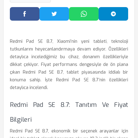
Facebook'ta Paylaş
Twitter'da Paylaş
WhatsApp'ta Paylaş
Telegram
Redmi Pad SE 8.7, Xiaomi’nin yeni tableti, teknoloji
tutkunlarını heyecanlandırmaya devam ediyor. Özellikleri
detaylıca incelediğimiz bu cihaz, donanım özellikleriyle
dikkat çekiyor. Fiyat performans dengesiyle de ön plana
çıkan Redmi Pad SE 8.7, tablet piyasasında iddialı bir
konuma sahip. İşte Redmi Pad SE 8.7’nin özellikleri
detaylıca incelendi.
Redmi Pad SE 8.7: Tanıtım Ve Fiyat
Bilgileri
Redmi Pad SE 8.7, ekonomik bir seçenek arayanlar için