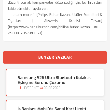
düzenli olarak kampanyalar düzenlediği için, bu fırsatları
takip etmekte fayda var.
--- Learn more: 1. [Philips Buhar Kazanlı Ütüler Modelleri &
Fiyatları | Alışveriş Kredisi Fırsatı]
(https://www.hepsiburada.com/philips-buhar-kazanli-utu-
xc-80162057-b8058)
BENZER YAZILAR
Samsung S26 Ultra Bluetooth Kulaklık
Eşleşme Sorunu Çözümü
LEVERSNET
06.08.2026
İş Bankası Mobil'de Sanal Kart Limiti