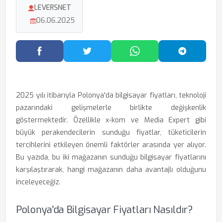
LEVERSNET
06.06.2025
Facebook'ta Paylaş
Twitter'da Paylaş
WhatsApp'ta Paylaş
Telegram
2025 yılı itibarıyla Polonya'da bilgisayar fiyatları, teknoloji
pazarındaki gelişmelerle birlikte değişkenlik
göstermektedir. Özellikle x-kom ve Media Expert gibi
büyük perakendecilerin sunduğu fiyatlar, tüketicilerin
tercihlerini etkileyen önemli faktörler arasında yer alıyor.
Bu yazıda, bu iki mağazanın sunduğu bilgisayar fiyatlarını
karşılaştırarak, hangi mağazanın daha avantajlı olduğunu
inceleyeceğiz.
Polonya'da Bilgisayar Fiyatları Nasıldır?