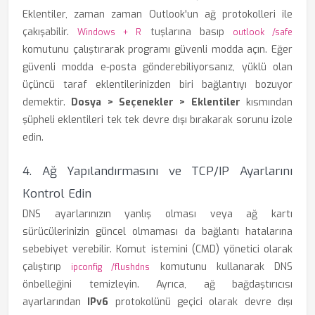
Eklentiler, zaman zaman Outlook'un ağ protokolleri ile
çakışabilir.
tuşlarına basıp
Windows + R
outlook /safe
komutunu çalıştırarak programı güvenli modda açın. Eğer
güvenli modda e-posta gönderebiliyorsanız, yüklü olan
üçüncü taraf eklentilerinizden biri bağlantıyı bozuyor
demektir.
Dosya > Seçenekler > Eklentiler
kısmından
şüpheli eklentileri tek tek devre dışı bırakarak sorunu izole
edin.
4. Ağ Yapılandırmasını ve TCP/IP Ayarlarını
Kontrol Edin
DNS ayarlarınızın yanlış olması veya ağ kartı
sürücülerinizin güncel olmaması da bağlantı hatalarına
sebebiyet verebilir. Komut istemini (CMD) yönetici olarak
çalıştırıp
komutunu kullanarak DNS
ipconfig /flushdns
önbelleğini temizleyin. Ayrıca, ağ bağdaştırıcısı
ayarlarından
IPv6
protokolünü geçici olarak devre dışı