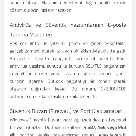
sonucu oluşur. Hatanın nedenlerini doğru analiz etmek,
çözüm sürecini hızlandıracaktır.
Antivirüs ve Güvenlik Yazılımlarının E-posta
Tarama Modülleri
Pek çok antivirüs yazılımı, gelen ve giden e-postaları
gerçek zamanlı olarak tarayan bir eklentiyle birlikte gelir.
Bu özellik, e-posta trafiğini bir proxy gibi yönetir. Eğer
antivirüs yazılımı, sunucu ile kurulan SSL/TLS bağlantısını
güvenli bulmazsa veya tarama süreci sunucu yanıt
süresini aşarsa, Outlook bağlantıyı bir tehdit olarak
algılayıp doğrudan keser. Bu durum, 0x800CCC0F
hatasının en sık karşılaşılan teknik nedenidir.
Güvenlik Duvarı (Firewall) ve Port Kısıtlamaları
Windows Güvenlik Duvarı veya ağ üzerindeki profesyonel
firewall cihazları, Outlook'un kullandığı
587, 465 veya 993
gibi portları yanlış yapılandırma sonucu engelleyebilir.