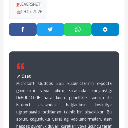
LEVERSNET
09.07.2026
Facebook'ta Paylaş
Twitter'da Paylaş
WhatsApp'ta Paylaş
Telegram
📌 Özet
Microsoft Outlook 365 kullanıcılarının e-posta
gönderimi veya alımı sırasında karşılaştığı
0x800CCC0F hata kodu, genellikle sunucu ile
istemci arasındaki bağlantının kesintiye
uğramasıyla tetiklenen teknik bir aksaklıktır. Bu
sorun, çoğunlukla yerel ağ yapılandırmaları, aşırı
hassas güvenlik duvarı kuralları veya üçüncü taraf