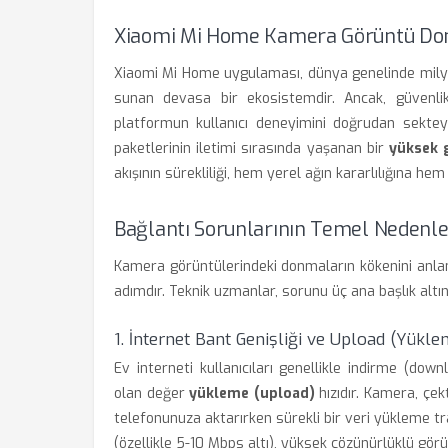
Xiaomi Mi Home Kamera Görüntü Donm
Xiaomi Mi Home uygulaması, dünya genelinde milyo
sunan devasa bir ekosistemdir. Ancak, güvenlik
platformun kullanıcı deneyimini doğrudan sekteye
paketlerinin iletimi sırasında yaşanan bir
yüksek 
akışının sürekliliği, hem yerel ağın kararlılığına he
Bağlantı Sorunlarının Temel Nedenle
Kamera görüntülerindeki donmaların kökenini anlam
adımdır. Teknik uzmanlar, sorunu üç ana başlık altı
1. İnternet Bant Genişliği ve Upload (Yükle
Ev interneti kullanıcıları genellikle indirme (down
olan değer
yükleme (upload)
hızıdır. Kamera, çe
telefonunuza aktarırken sürekli bir veri yükleme tra
(özellikle 5-10 Mbps altı), yüksek çözünürlüklü gö