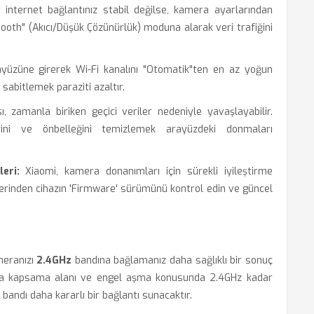
internet bağlantınız stabil değilse, kamera ayarlarından
th" (Akıcı/Düşük Çözünürlük) moduna alarak veri trafiğini
züne girerek Wi-Fi kanalını "Otomatik"ten en az yoğun
) sabitlemek paraziti azaltır.
zamanla biriken geçici veriler nedeniyle yavaşlayabilir.
rini ve önbelleğini temizlemek arayüzdeki donmaları
eri:
Xiaomi, kamera donanımları için sürekli iyileştirme
rinden cihazın 'Firmware' sürümünü kontrol edin ve güncel
meranızı
2.4GHz
bandına bağlamanız daha sağlıklı bir sonuç
 da kapsama alanı ve engel aşma konusunda 2.4GHz kadar
andı daha kararlı bir bağlantı sunacaktır.