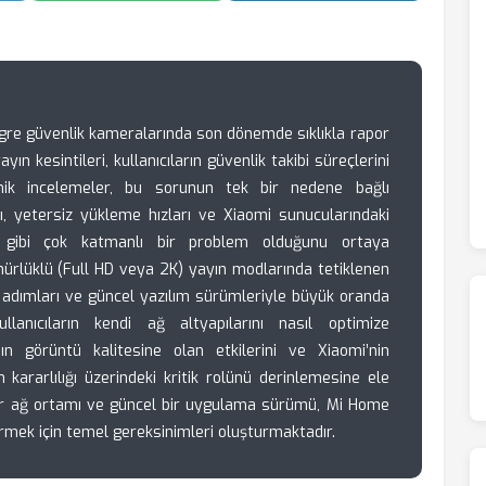
re güvenlik kameralarında son dönemde sıklıkla rapor
ın kesintileri, kullanıcıların güvenlik takibi süreçlerini
nik incelemeler, bu sorunun tek bir nedene bağlı
sı, yetersiz yükleme hızları ve Xiaomi sunucularındaki
u gibi çok katmanlı bir problem olduğunu ortaya
nürlüklü (Full HD veya 2K) yayın modlarında tetiklenen
 adımları ve güncel yazılım sürümleriyle büyük oranda
ullanıcıların kendi ağ altyapılarını nasıl optimize
ın görüntü kalitesine olan etkilerini ve Xiaomi’nin
kararlılığı üzerindeki kritik rolünü derinlemesine ele
 bir ağ ortamı ve güncel bir uygulama sürümü, Mi Home
irmek için temel gereksinimleri oluşturmaktadır.