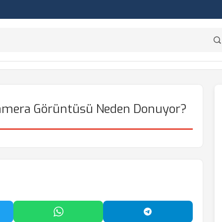
mera Görüntüsü Neden Donuyor?
'da Paylaş
WhatsApp'ta Paylaş
Telegram'da Payl