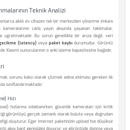
alarının Teknik Analizi
nlarca akıllı ev cihazını tek bir merkezden yönetme imkanı
 kameralarının canlı yayın akışında yaşanan takılmalar,
 uğratmaktadır. Bu sorun genellikle bir arıza değil, veri
gecikme (latency)
veya
paket kaybı
durumudur. Görüntü
m de Xiaomi sunucularının o anki işleme kapasitesine bağlıdır.
ri
ak, sorunu kalıcı olarak çözmek adına atılması gereken ilk
nda sınıflandırmaktadır:
me) Hızı
load) hızlarına odaklanırken, güvenlik kameraları için kritik
ktiği görüntüyü gerçek zamanlı olarak buluta veya doğrudan
fiği oluşturur. Eğer internet paketinizin upload hızı düşükse
rüntü akışı bant genişliğini doyurur ve görüntüde donma veya