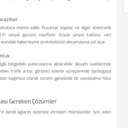
arazitler
talara monte edilir. Duvarlar, kapılar ve diğer elektronik
i-Fi sinyal gücünü zayıflatır. Düşük sinyal kalitesi, veri
rasındaki haberleşme protokolünün aksamasına yol açar.
unluk
gili bölgedeki sunucularına aktarabilir. Akşam saatlerinde
eki trafik artışı, görüntü işleme süreçlerinde darboğaza
zından bağımsız olarak sistem genelinde bir yavaşlama hissi
ması Gereken Çözümler
arın kendi ağlarını optimize etmeleri mümkündür. İşte adım