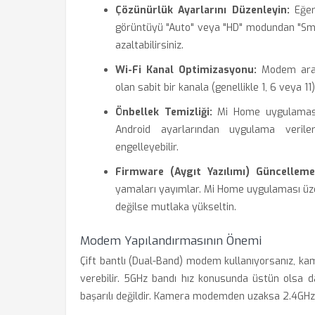
Çözünürlük Ayarlarını Düzenleyin:
Eğer 
görüntüyü "Auto" veya "HD" modundan "Smoo
azaltabilirsiniz.
Wi-Fi Kanal Optimizasyonu:
Modem arayü
olan sabit bir kanala (genellikle 1, 6 veya 11
Önbellek Temizliği:
Mi Home uygulaması, 
Android ayarlarından uygulama verile
engelleyebilir.
Firmware (Aygıt Yazılımı) Güncellemel
yamaları yayımlar. Mi Home uygulaması üze
değilse mutlaka yükseltin.
Modem Yapılandırmasının Önemi
Çift bantlı (Dual-Band) modem kullanıyorsanız, ka
verebilir. 5GHz bandı hız konusunda üstün olsa
başarılı değildir. Kamera modemden uzaksa 2.4GHz b