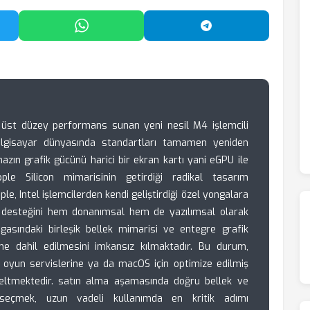
'da Paylaş
WhatsApp'ta Paylaş
Telegram'da Payl
ve üst düzey performans sunan yeni nesil M4 işlemcili
bilgisayar dünyasında standartları tamamen yeniden
ihazın grafik gücünü harici bir ekran kartı yani eGPU ile
pple Silicon mimarisinin getirdiği radikal tasarım
pple, Intel işlemcilerden kendi geliştirdiği özel yongalara
rtı desteğini hem donanımsal hem de yazılımsal olarak
asındaki birleşik bellek mimarisi ve entegre grafik
eme dahil edilmesini imkansız kılmaktadır. Bu durum,
lı oyun servislerine ya da macOS için optimize edilmiş
eltmektedir. satın alma aşamasında doğru bellek ve
 seçmek, uzun vadeli kullanımda en kritik adımı