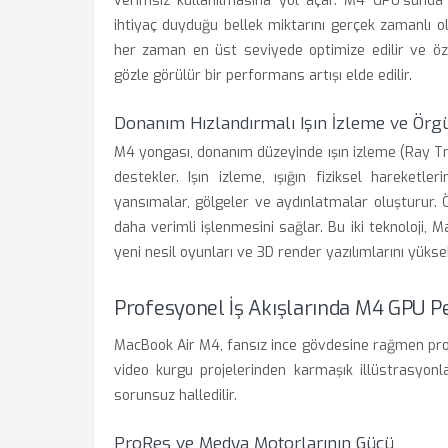
verimsiz kullanılmasına yol açar. M4 GPU’sunda 
ihtiyaç duyduğu bellek miktarını gerçek zamanlı o
her zaman en üst seviyede optimize edilir ve öze
gözle görülür bir performans artışı elde edilir.
Donanım Hızlandırmalı Işın İzleme ve Örg
M4 yongası, donanım düzeyinde ışın izleme (Ray Tr
destekler. Işın izleme, ışığın fiziksel hareket
yansımalar, gölgeler ve aydınlatmalar oluşturur.
daha verimli işlenmesini sağlar. Bu iki teknoloji,
yeni nesil oyunları ve 3D render yazılımlarını yükse
Profesyonel İş Akışlarında M4 GPU 
MacBook Air M4, fansız ince gövdesine rağmen profe
video kurgu projelerinden karmaşık illüstrasyonl
sorunsuz halledilir.
ProRes ve Medya Motorlarının Gücü