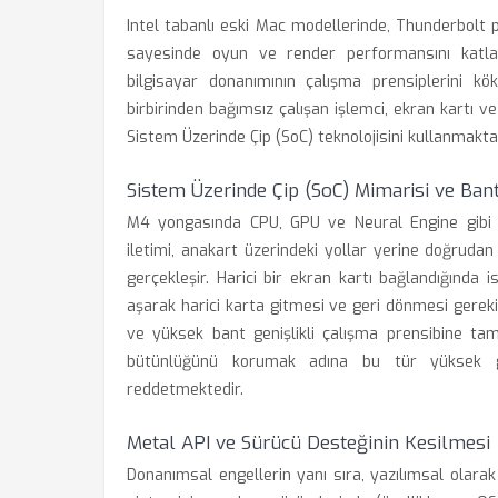
Intel tabanlı eski Mac modellerinde, Thunderbolt p
sayesinde oyun ve render performansını katl
bilgisayar donanımının çalışma prensiplerini kök
birbirinden bağımsız çalışan işlemci, ekran kartı ve
Sistem Üzerinde Çip (SoC) teknolojisini kullanmaktad
Sistem Üzerinde Çip (SoC) Mimarisi ve Bant
M4 yongasında CPU, GPU ve Neural Engine gibi bil
iletimi, anakart üzerindeki yollar yerine doğrudan 
gerçekleşir. Harici bir ekran kartı bağlandığında 
aşarak harici karta gitmesi ve geri dönmesi gereki
ve yüksek bant genişlikli çalışma prensibine tam
bütünlüğünü korumak adına bu tür yüksek gec
reddetmektedir.
Metal API ve Sürücü Desteğinin Kesilmesi
Donanımsal engellerin yanı sıra, yazılımsal olara