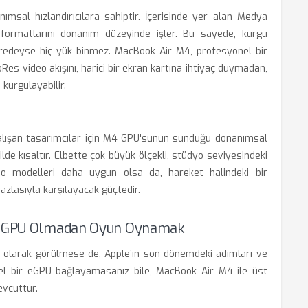
ımsal hızlandırıcılara sahiptir. İçerisinde yer alan Medya
rmatlarını donanım düzeyinde işler. Bu sayede, kurgu
eredeyse hiç yük binmez. MacBook Air M4, profesyonel bir
Res video akışını, harici bir ekran kartına ihtiyaç duymadan,
kurgulayabilir.
alışan tasarımcılar için M4 GPU'sunun sunduğu donanımsal
ilde kısaltır. Elbette çok büyük ölçekli, stüdyo seviyesindeki
 modelleri daha uygun olsa da, hareket halindeki bir
azlasıyla karşılayacak güçtedir.
r: EGPU Olmadan Oyun Oynamak
rı olarak görülmese de, Apple’ın son dönemdeki adımları ve
sel bir eGPU bağlayamasanız bile, MacBook Air M4 ile üst
vcuttur.