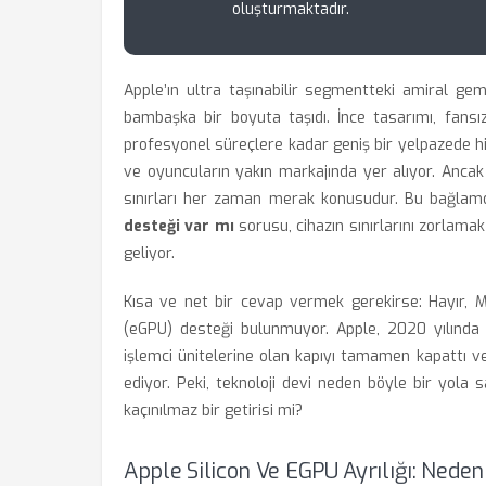
oluşturmaktadır.
Apple’ın ultra taşınabilir segmentteki amiral gem
bambaşka bir boyuta taşıdı. İnce tasarımı, fans
profesyonel süreçlere kadar geniş bir yelpazede hiz
ve oyuncuların yakın markajında yer alıyor. Ancak n
sınırları her zaman merak konusudur. Bu bağla
desteği var mı
sorusu, cihazın sınırlarını zorlamak
geliyor.
Kısa ve net bir cevap vermek gerekirse: Hayır, M
(eGPU) desteği bulunmuyor. Apple, 2020 yılında b
işlemci ünitelerine olan kapıyı tamamen kapattı v
ediyor. Peki, teknoloji devi neden böyle bir yola 
kaçınılmaz bir getirisi mi?
Apple Silicon Ve EGPU Ayrılığı: Nede