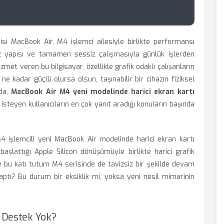
isi MacBook Air, M4 işlemci ailesiyle birlikte performansı
ız yapısı ve tamamen sessiz çalışmasıyla günlük işlerden
met veren bu bilgisayar, özellikle grafik odaklı çalışanların
e kadar güçlü olursa olsun, taşınabilir bir cihazın fiziksel
mda,
MacBook Air M4 yeni modelinde harici ekran kartı
 isteyen kullanıcıların en çok yanıt aradığı konuların başında
4 işlemcili yeni MacBook Air modelinde harici ekran kartı
aşlattığı Apple Silicon dönüşümüyle birlikte harici grafik
e bu katı tutum M4 serisinde de tavizsiz bir şekilde devam
saptı? Bu durum bir eksiklik mi, yoksa yeni nesil mimarinin
n Destek Yok?