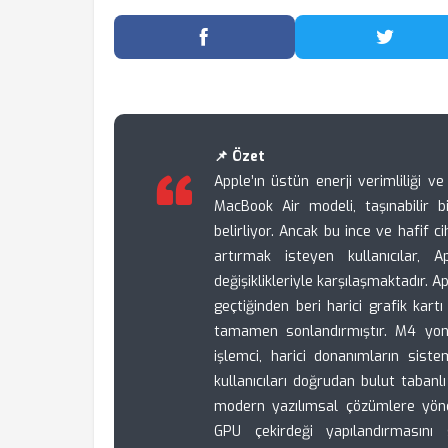
Facebook'ta Paylaş
Twitter
📌 Özet
Apple’ın üstün enerji verimliliği 
MacBook Air modeli, taşınabilir 
belirliyor. Ancak bu ince ve hafif c
artırmak isteyen kullanıcılar, A
değişiklikleriyle karşılaşmaktadır. A
geçtiğinden beri harici grafik ka
tamamen sonlandırmıştır. M4 yong
işlemci, harici donanımların sist
kullanıcıları doğrudan bulut taban
modern yazılımsal çözümlere yön
GPU çekirdeği yapılandırmasını