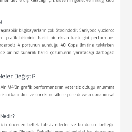
amen devre dışı kalacağı için, sistemin genel verimliliği ciddi
i
aşınabilir bilgisayarların çok ötesindedir. Saniyede yüzlerce
re grafik biriminin harici bir ekran kartı gibi performans
derbolt 4 portunun sunduğu 40 Gbps limitine takılırken,
inde bir hız sunarak harici çözümlerin yaratacağı darboğazı
Neler Değişti?
k Air M4’ün grafik performansının yetersiz olduğu anlamına
sini barındırır ve önceki nesillere göre devasa donanımsal
Nedir?
ev için önceden bellek tahsis ederler ve bu durum belleğin