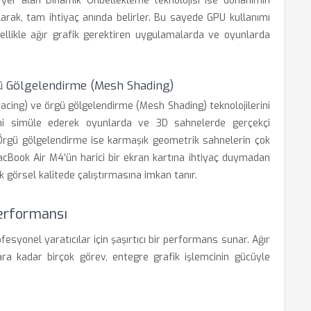
yer alan Dinamik Önbellekleme teknolojisi ise donanımın
larak, tam ihtiyaç anında belirler. Bu sayede GPU kullanımı
llikle ağır grafik gerektiren uygulamalarda ve oyunlarda
ü Gölgelendirme (Mesh Shading)
acing) ve örgü gölgelendirme (Mesh Shading) teknolojilerini
lerini simüle ederek oyunlarda ve 3D sahnelerde gerçekçi
 Örgü gölgelendirme ise karmaşık geometrik sahnelerin çok
 MacBook Air M4’ün harici bir ekran kartına ihtiyaç duymadan
k görsel kalitede çalıştırmasına imkan tanır.
Performansı
syonel yaratıcılar için şaşırtıcı bir performans sunar. Ağır
ara kadar birçok görev, entegre grafik işlemcinin gücüyle