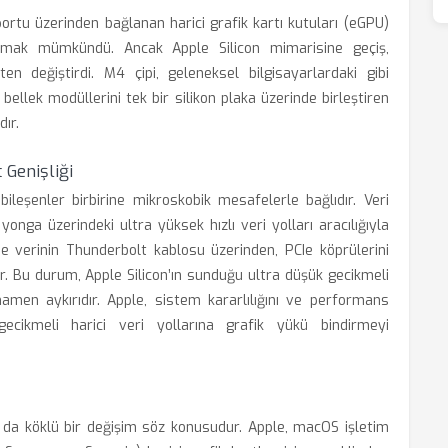
ortu üzerinden bağlanan harici grafik kartı kutuları (eGPU)
amak mümkündü. Ancak Apple Silicon mimarisine geçiş,
ten değiştirdi. M4 çipi, geleneksel bilgisayarlardaki gibi
 bellek modüllerini tek bir silikon plaka üzerinde birleştiren
ır.
 Genişliği
eşenler birbirine mikroskobik mesafelerle bağlıdır. Veri
yonga üzerindeki ultra yüksek hızlı veri yolları aracılığıyla
ise verinin Thunderbolt kablosu üzerinden, PCIe köprülerini
r. Bu durum, Apple Silicon’ın sunduğu ultra düşük gecikmeli
amen aykırıdır. Apple, sistem kararlılığını ve performans
ikmeli harici veri yollarına grafik yükü bindirmeyi
k da köklü bir değişim söz konusudur. Apple, macOS işletim