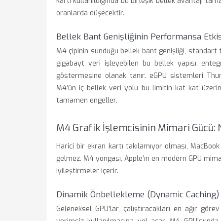
kartı kullanıldığında bu birleşik bellek avantajı tam
oranlarda düşecektir.
Bellek Bant Genişliğinin Performansa Etkis
M4 çipinin sunduğu bellek bant genişliği, standart t
gigabayt veri işleyebilen bu bellek yapısı, enteg
göstermesine olanak tanır. eGPU sistemleri Thun
M4’ün iç bellek veri yolu bu limitin kat kat üzer
tamamen engeller.
M4 Grafik İşlemcisinin Mimari Gücü: 
Harici bir ekran kartı takılamıyor olması, MacBoo
gelmez. M4 yongası, Apple’ın en modern GPU mimari
iyileştirmeler içerir.
Dinamik Önbellekleme (Dynamic Caching) 
Geleneksel GPU'lar, çalıştıracakları en ağır gör