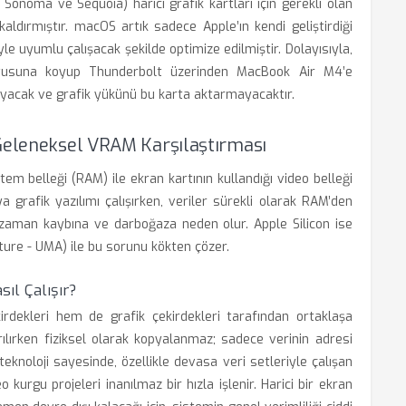
onoma ve Sequoia) harici grafik kartları için gerekli olan
dırmıştır. macOS artık sadece Apple’ın kendi geliştirdiği
yle uyumlu çalışacak şekilde optimize edilmiştir. Dolayısıyla,
utusuna koyup Thunderbolt üzerinden MacBook Air M4’e
ayacak ve grafik yükünü bu karta aktarmayacaktır.
 Geleneksel VRAM Karşılaştırması
tem belleği (RAM) ile ekran kartının kullandığı video belleği
 grafik yazılımı çalışırken, veriler sürekli olarak RAM’den
 zaman kaybına ve darboğaza neden olur. Apple Silicon ise
ture - UMA) ile bu sorunu kökten çözer.
ıl Çalışır?
irdekleri hem de grafik çekirdekleri tarafından ortaklaşa
arılırken fiziksel olarak kopyalanmaz; sadece verinin adresi
 teknoloji sayesinde, özellikle devasa veri setleriyle çalışan
urgu projeleri inanılmaz bir hızla işlenir. Harici bir ekran