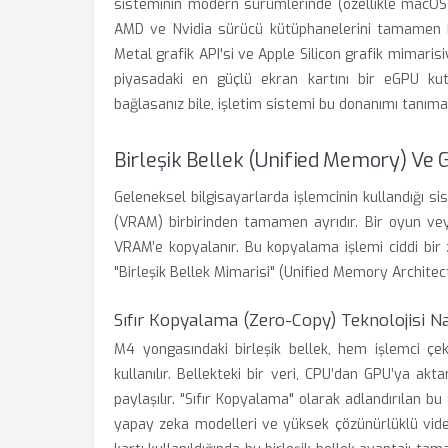
sisteminin modern sürümlerinde (özellikle macOS S
AMD ve Nvidia sürücü kütüphanelerini tamamen kal
Metal grafik API'si ve Apple Silicon grafik mimarisi
piyasadaki en güçlü ekran kartını bir eGPU k
bağlasanız bile, işletim sistemi bu donanımı tanım
Birleşik Bellek (Unified Memory) Ve
Geleneksel bilgisayarlarda işlemcinin kullandığı sis
(VRAM) birbirinden tamamen ayrıdır. Bir oyun veya
VRAM’e kopyalanır. Bu kopyalama işlemi ciddi bir
"Birleşik Bellek Mimarisi" (Unified Memory Architec
Sıfır Kopyalama (Zero-Copy) Teknolojisi Nas
M4 yongasındaki birleşik bellek, hem işlemci çek
kullanılır. Bellekteki bir veri, CPU’dan GPU’ya akt
paylaşılır. "Sıfır Kopyalama" olarak adlandırılan bu
yapay zeka modelleri ve yüksek çözünürlüklü video k