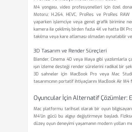
M4 yongası, video profesyonelleri için özel donan
Motoru; H.264, HEVC, ProRes ve ProRes RAW fo
yaparken işlemciye veya genel grafik birimine n
kamera ile çekilmiş birden fazla 4K ve hatta 8K Pro
takılma veya kare atlaması olmadan oynatabilir ve 
3D Tasarım ve Render Süreçleri
Blender, Cinema 4D veya Maya gibi yazılımlarla ç
ışın izleme desteği render sürelerini radikal bir şek
3D sahneler için MacBook Pro veya Mac Studio
tasarımcının portatif ihtiyaçlarını MacBook Air M4 f
Oyuncular İçin Alternatif Çözümle
Mac platformu tarihsel olarak bir oyun bilgisaya
M4’ün gücü bu algıyı değiştirmeye başladı. Fizik
düzey oyun deneyimi yaşamanın modern yolları me