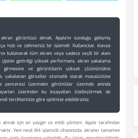
ekran görüntüsü almak, Apple'ın sunduğu gelişmiş
ça hızlı ve zahmetsiz bir işlemdir. Kullanıcılar, klavye
ını kullanarak tüm ekranı veya sadece seçili bir alanı
M4 çipinin getirdiği yüksek performans, ekran yakalama
ye girmesine ve görüntülerin yüksek çözünürlükte
ca, yakalanan görseller otomatik olarak masaüstüne
leme penceresi üzerinden görüntüler üzerinde anında
ayarları üzerinden bu kısayolları özelleştirmek de
ndi tercihlerinize göre optimize edebilirsiniz.
almak için en yaygın ve etkili yöntem, Apple tarafından
maktır. Yeni nesil M4 işlemcili cihazınızda, ekranın tamamını