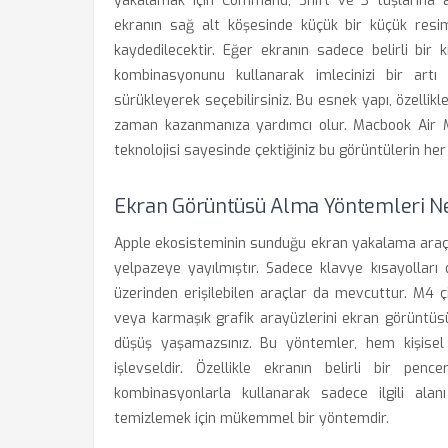
yakalamak için Command, Shift ve 3 tuşlarına ay
ekranın sağ alt köşesinde küçük bir küçük resi
kaydedilecektir. Eğer ekranın sadece belirli bir
kombinasyonunu kullanarak imlecinizi bir artı 
sürükleyerek seçebilirsiniz. Bu esnek yapı, özellikl
zaman kazanmanıza yardımcı olur. Macbook Air M
teknolojisi sayesinde çektiğiniz bu görüntülerin her 
Ekran Görüntüsü Alma Yöntemleri N
Apple ekosisteminin sunduğu ekran yakalama araçlar
yelpazeye yayılmıştır. Sadece klavye kısayollar
üzerinden erişilebilen araçlar da mevcuttur. M4 ç
veya karmaşık grafik arayüzlerini ekran görüntü
düşüş yaşamazsınız. Bu yöntemler, hem kişisel
işlevseldir. Özellikle ekranın belirli bir penc
kombinasyonlarla kullanarak sadece ilgili alanı
temizlemek için mükemmel bir yöntemdir.