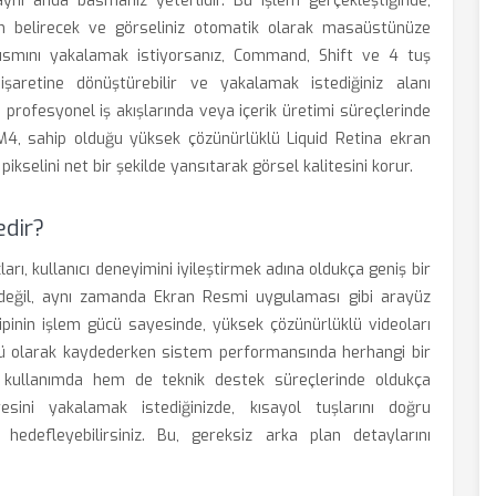
nı anda basmanız yeterlidir. Bu işlem gerçekleştiğinde,
m belirecek ve görseliniz otomatik olarak masaüstünüze
 kısmını yakalamak istiyorsanız, Command, Shift ve 4 tuş
işaretine dönüştürebilir ve yakalamak istediğiniz alanı
e profesyonel iş akışlarında veya içerik üretimi süreçlerinde
4, sahip olduğu yüksek çözünürlüklü Liquid Retina ekran
pikselini net bir şekilde yansıtarak görsel kalitesini korur.
edir?
ı, kullanıcı deneyimini iyileştirmek adına oldukça geniş bir
ı değil, aynı zamanda Ekran Resmi uygulaması gibi arayüz
ipinin işlem gücü sayesinde, yüksek çözünürlüklü videoları
sü olarak kaydederken sistem performansında herhangi bir
 kullanımda hem de teknik destek süreçlerinde oldukça
eresini yakalamak istediğinizde, kısayol tuşlarını doğru
 hedefleyebilirsiniz. Bu, gereksiz arka plan detaylarını