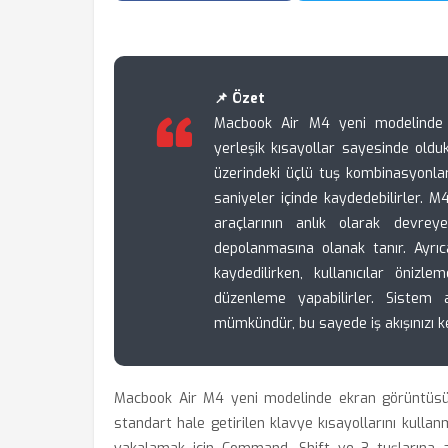
📌 Özet
Macbook Air M4 yeni modelinde 
yerleşik kısayollar sayesinde olduk
üzerindeki üçlü tuş kombinasyonlar
saniyeler içinde kaydedebilirler. 
araçlarının anlık olarak devre
depolanmasına olanak tanır. Ayrı
kaydedilirken, kullanıcılar öniz
düzenleme yapabilirler. Sistem 
mümkündür, bu sayede iş akışınızı ke
Macbook Air M4 yeni modelinde ekran görüntüsü 
standart hale getirilen klavye kısayollarını kullan