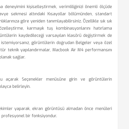
deneyimini kişiselleştirmek, verimliliğinizi önemli ölçüde
lavye sekmesi altındaki Kısayollar bölümünden, standart
ıklarınıza göre yeniden tanımlayabilirsiniz. Özellikle sık sık
zelleştirme, karmaşık tuş kombinasyonlarını hatırlama
örüntülerin kaydedileceği varsayılan klasörü değiştirmek de
stemiyorsanız, görüntülerin doğrudan Belgeler veya özel
Bu tür teknik yapılandırmalar, Macbook Air M4 performansını
olanak sağlar.
 açarak Seçenekler menüsüne girin ve görüntülerin
layca belirleyin.
ekimler yaparak, ekran görüntüsü almadan önce menüleri
 profesyonel bir fonksiyondur.