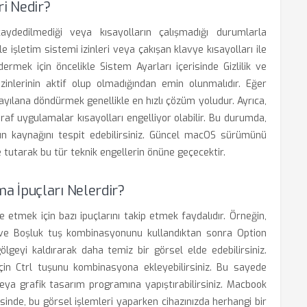
ri Nedir?
ydedilmediği veya kısayolların çalışmadığı durumlarla
kle işletim sistemi izinleri veya çakışan klavye kısayolları ile
dermek için öncelikle Sistem Ayarları içerisinde Gizlilik ve
inlerinin aktif olup olmadığından emin olunmalıdır. Eğer
ayılana döndürmek genellikle en hızlı çözüm yoludur. Ayrıca,
raf uygulamalar kısayolları engelliyor olabilir. Bu durumda,
un kaynağını tespit edebilirsiniz. Güncel macOS sürümünü
utarak bu tür teknik engellerin önüne geçecektir.
a İpuçları Nelerdir?
etmek için bazı ipuçlarını takip etmek faydalıdır. Örneğin,
ve Boşluk tuş kombinasyonunu kullandıktan sonra Option
ölgeyi kaldırarak daha temiz bir görsel elde edebilirsiniz.
in Ctrl tuşunu kombinasyona ekleyebilirsiniz. Bu sayede
a grafik tasarım programına yapıştırabilirsiniz. Macbook
inde, bu görsel işlemleri yaparken cihazınızda herhangi bir