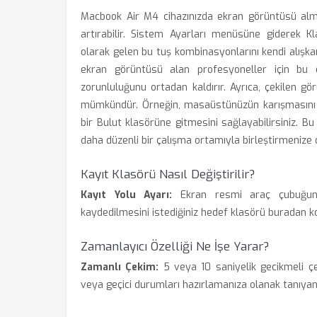
Macbook Air M4 cihazınızda ekran görüntüsü alma 
artırabilir. Sistem Ayarları menüsüne giderek K
olarak gelen bu tuş kombinasyonlarını kendi alışkanl
ekran görüntüsü alan profesyoneller için bu ö
zorunluluğunu ortadan kaldırır. Ayrıca, çekilen g
mümkündür. Örneğin, masaüstünüzün karışmasını i
bir Bulut klasörüne gitmesini sağlayabilirsiniz. 
daha düzenli bir çalışma ortamıyla birleştirmenize 
Kayıt Klasörü Nasıl Değiştirilir?
Kayıt Yolu Ayarı:
Ekran resmi araç çubuğunu
kaydedilmesini istediğiniz hedef klasörü buradan ko
Zamanlayıcı Özelliği Ne İşe Yarar?
Zamanlı Çekim:
5 veya 10 saniyelik gecikmeli ç
veya geçici durumları hazırlamanıza olanak tanıyan