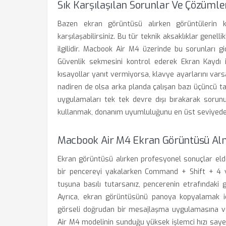
Sık Karşılaşılan Sorunlar Ve Çözümle
Bazen ekran görüntüsü alırken görüntülerin ka
karşılaşabilirsiniz. Bu tür teknik aksaklıklar genelli
ilgilidir. Macbook Air M4 üzerinde bu sorunları gi
Güvenlik sekmesini kontrol ederek Ekran Kaydı iz
kısayollar yanıt vermiyorsa, klavye ayarlarını vars
nadiren de olsa arka planda çalışan bazı üçüncü ta
uygulamaları tek tek devre dışı bırakarak sorun
kullanmak, donanım uyumluluğunu en üst seviyede t
Macbook Air M4 Ekran Görüntüsü Alm
Ekran görüntüsü alırken profesyonel sonuçlar elde 
bir pencereyi yakalarken Command + Shift + 4 
tuşuna basılı tutarsanız, pencerenin etrafındaki g
Ayrıca, ekran görüntüsünü panoya kopyalamak iç
görseli doğrudan bir mesajlaşma uygulamasına vey
Air M4 modelinin sunduğu yüksek işlemci hızı sayes