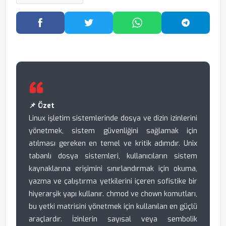
Facebook'ta Paylaş
Twitter'da Paylaş
WhatsApp'ta Paylaş
Telegram
📌 Özet
Linux işletim sistemlerinde dosya ve dizin izinlerini
yönetmek, sistem güvenliğini sağlamak için
atılması gereken en temel ve kritik adımdır. Unix
tabanlı dosya sistemleri, kullanıcıların sistem
kaynaklarına erişimini sınırlandırmak için okuma,
yazma ve çalıştırma yetkilerini içeren sofistike bir
hiyerarşik yapı kullanır. chmod ve chown komutları,
bu yetki matrisini yönetmek için kullanılan en güçlü
araçlardır. İzinlerin sayısal veya sembolik