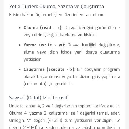
Yetki Türleri: Okuma, Yazma ve Çalıştırma
Erişim hakları üç temel işlem üzerinden tanımlanır:
Okuma (read - r):
Dosya içeriğini görüntüleme
veya dizin içeriğini listeleme yetkisidir.
Yazma (write - w):
Dosya içeriğini değiştirme,
silme veya dizin içinde yeni dosya oluşturma
yetkisidir.
Çalıştırma (execute - x):
Bir dosyanın program
olarak başlatılması veya bir dizine giriş yapılması
(cd komutu) için gereklidir.
Sayısal (Octal) İzin Temsili
Linux'ta izinler 4, 2 ve 1 değerlerinin toplamı ile ifade edilir.
Okuma 4, yazma 2, çalıştırma ise 1 değerini temsil eder.
Örneğin, '7' değeri (4+2+1) tüm yetkilerin verildiğini, '5'
değeri (4+0+1) ise sadece okuma ve çalıştırma yetkisinin