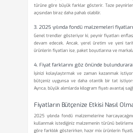
türüne göre büyük farklar gösterir. Taze peynirler
açısından biraz daha pahalı olabilir.
3. 2025 yılında fondü malzemeleri fiyatları
Genel trendler gösteriyor ki, peynir fiyatları enfl
devam edecek. Ancak, yerel üretim ve yeni tarifl
ürünlerin fiyatları ise, paket boyutlarına ve markal
4. Fiyat farklarını göz önünde bulundurara
İşinizi kolaylaştırmak ve zaman kazanmak istiyorsa
bütçeniz uygunsa ve daha otantik bir tat istiyors
Ayrıca, büyük alımlarda kilogram fiyatı avantaj sağl
Fiyatların Bütçenize Etkisi Nasıl Olma
2025 yılında fondü malzemelerine harcayacağınız 
kullanmak istediğiniz malzemenin türünü belirleme
göre farklılık gösterirken, hazır mix ürünlerin fiyat