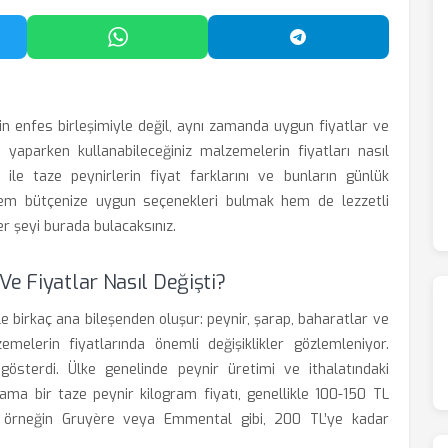
'da Paylaş
WhatsApp'ta Paylaş
Telegram'da Payl
in enfes birleşimiyle değil, aynı zamanda uygun fiyatlar ve
dü yaparken kullanabileceğiniz malzemelerin fiyatları nasıl
ile taze peynirlerin fiyat farklarını ve bunların günlük
. Hem bütçenize uygun seçenekleri bulmak hem de lezzetli
r şeyi burada bulacaksınız.
e Fiyatlar Nasıl Değişti?
 birkaç ana bileşenden oluşur: peynir, şarap, baharatlar ve
elerin fiyatlarında önemli değişiklikler gözlemleniyor.
ş gösterdi. Ülke genelinde peynir üretimi ve ithalatındaki
ama bir taze peynir kilogram fiyatı, genellikle 100-150 TL
r, örneğin Gruyère veya Emmental gibi, 200 TL’ye kadar