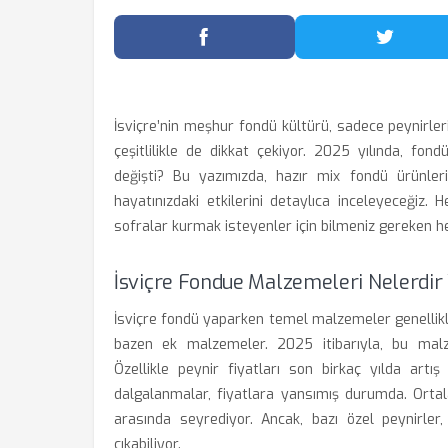
Facebook'ta Paylaş
Twitter
İsviçre’nin meşhur fondü kültürü, sadece peynirler
çeşitlilikle de dikkat çekiyor. 2025 yılında, fon
değişti? Bu yazımızda, hazır mix fondü ürünleri 
hayatınızdaki etkilerini detaylıca inceleyeceğiz
sofralar kurmak isteyenler için bilmeniz gereken he
İsviçre Fondue Malzemeleri Nelerdir V
İsviçre fondü yaparken temel malzemeler genellikle
bazen ek malzemeler. 2025 itibarıyla, bu malzem
Özellikle peynir fiyatları son birkaç yılda artı
dalgalanmalar, fiyatlara yansımış durumda. Ortal
arasında seyrediyor. Ancak, bazı özel peynirle
çıkabiliyor.