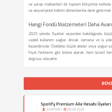
ve şarap maliyetleri de toplam bütçenize katkıd
ve alışverişinizi indirim dönemlerine denk getirmek 
Hangi Fondü Malzemeleri Daha Avant
2025 yılında, fiyatlar açısından bakıldığında, b
vadeli kullanım sağlar. Ancak, zamana ve iş yü
kazandırıcıdır. Özellikle, küçük aileler veya yoğun y
Fiyat farklarını göz önüne alarak, hem lezzet h
doğrusu olacaktır.
BENZ
Spotify Premium Aile Hesabı Üyeleri
LEVERSNET
08.08.2026