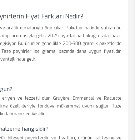
nirlerin Fiyat Farkları Nedir?
ve pratik olmalarıyla öne çıkar. Paketler halinde satılan bu
şarap aromasıyla gelir. 2025 fiyatlarına baktığımızda, hazır
değişiyor. Bu ürünler genellikle 200-300 gramlık paketlerde
. Taze peynirler ise gramaj bazında daha uygun fiyatlıdır,
antajlı hale gelir.
ygun?
kle eriyen ve lezzetli olan Gruyère, Emmental ve Raclette
erime özellikleriyle fondüye mükemmel uyum sağlar. Taze
kullanmanız en iyisidir.
 malzeme hangisidir?
ük bileşeni peynirlerdir ve fiyatları, ürünün kalitesine ve