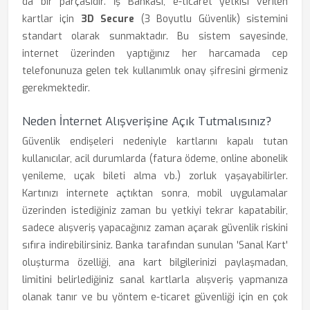
da bir parçasıdır. İş Bankası, e-ticaret yetkisi verilen
kartlar için
3D Secure
(3 Boyutlu Güvenlik) sistemini
standart olarak sunmaktadır. Bu sistem sayesinde,
internet üzerinden yaptığınız her harcamada cep
telefonunuza gelen tek kullanımlık onay şifresini girmeniz
gerekmektedir.
Neden İnternet Alışverişine Açık Tutmalısınız?
Güvenlik endişeleri nedeniyle kartlarını kapalı tutan
kullanıcılar, acil durumlarda (fatura ödeme, online abonelik
yenileme, uçak bileti alma vb.) zorluk yaşayabilirler.
Kartınızı internete açtıktan sonra, mobil uygulamalar
üzerinden istediğiniz zaman bu yetkiyi tekrar kapatabilir,
sadece alışveriş yapacağınız zaman açarak güvenlik riskini
sıfıra indirebilirsiniz. Banka tarafından sunulan 'Sanal Kart'
oluşturma özelliği, ana kart bilgilerinizi paylaşmadan,
limitini belirlediğiniz sanal kartlarla alışveriş yapmanıza
olanak tanır ve bu yöntem e-ticaret güvenliği için en çok