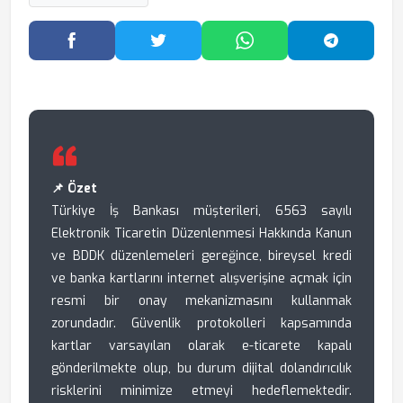
Facebook'ta Paylaş
Twitter'da Paylaş
WhatsApp'ta Paylaş
Telegram
📌 Özet
Türkiye İş Bankası müşterileri, 6563 sayılı
Elektronik Ticaretin Düzenlenmesi Hakkında Kanun
ve BDDK düzenlemeleri gereğince, bireysel kredi
ve banka kartlarını internet alışverişine açmak için
resmi bir onay mekanizmasını kullanmak
zorundadır. Güvenlik protokolleri kapsamında
kartlar varsayılan olarak e-ticarete kapalı
gönderilmekte olup, bu durum dijital dolandırıcılık
risklerini minimize etmeyi hedeflemektedir.