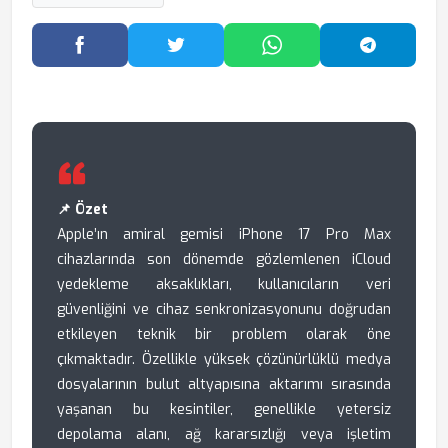
Facebook'ta Paylaş
Twitter'da Paylaş
WhatsApp'ta Paylaş
Telegram
📌 Özet
Apple’ın amiral gemisi iPhone 17 Pro Max
cihazlarında son dönemde gözlemlenen iCloud
yedekleme aksaklıkları, kullanıcıların veri
güvenliğini ve cihaz senkronizasyonunu doğrudan
etkileyen teknik bir problem olarak öne
çıkmaktadır. Özellikle yüksek çözünürlüklü medya
dosyalarının bulut altyapısına aktarımı sırasında
yaşanan bu kesintiler, genellikle yetersiz
depolama alanı, ağ kararsızlığı veya işletim