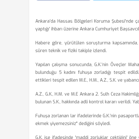
Ankara’da Hassas Bölgeleri Koruma Şubesi'nde çalı
yaptığı' ihbarı üzerine Ankara Cumhuriyet Başsavcıl
Habere göre, yürütülen soruşturma kapsamında, 
süren teknik ve fiziki takiple izlendi.
Yapılan çalışma sonucunda, G.K.’nin Öveçler Maha
bulunduğu 5 kadını fuhuşa zorladığı tespit edildi.
ettikleri tespit edilen M.E., H.M., A.Z., S.K. ve yabanc
A.Z., G.K., H.M. ve M.E Ankara 2. Sulh Ceza Hakimliğ
bulunan S.K., hakkında adli kontrol kararı verildi. Ya
Fuhuşa zorlanan lar ifadelerinde G.K.’nin pasaportl
ekmek yiyemezsiniz" dediğini söyledi.
G.K. ise ifadesinde 'maddi zorluklar çektiğini' öne 