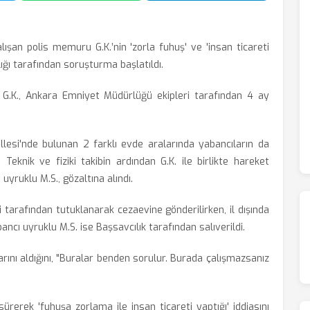
şan polis memuru G.K.’nin 'zorla fuhuş' ve 'insan ticareti
ığı tarafından soruşturma başlatıldı.
G.K., Ankara Emniyet Müdürlüğü ekipleri tarafından 4 ay
llesi'nde bulunan 2 farklı evde aralarında yabancıların da
 Teknik ve fiziki takibin ardından G.K. ile birlikte hareket
ı uyruklu M.S., gözaltına alındı.
i tarafından tutuklanarak cezaevine gönderilirken, il dışında
bancı uyruklu M.S. ise Başsavcılık tarafından salıverildi.
arını aldığını, "Buralar benden sorulur. Burada çalışmazsanız
sürerek 'fuhuşa zorlama ile insan ticareti yaptığı' iddiasını