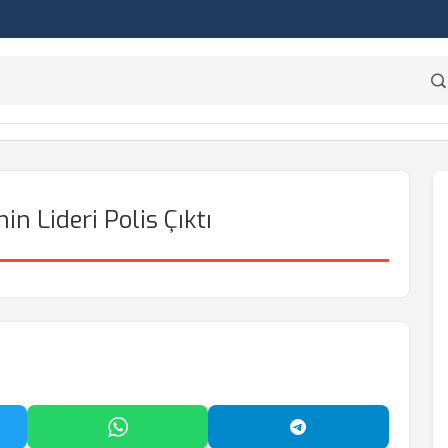
in Lideri Polis Çıktı
'da Paylaş
WhatsApp'ta Paylaş
Telegram'da Payl