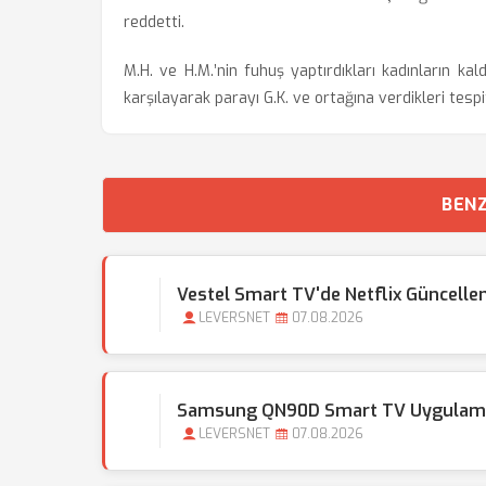
reddetti.
M.H. ve H.M.’nin fuhuş yaptırdıkları kadınların kal
karşılayarak parayı G.K. ve ortağına verdikleri tesp
BENZ
Vestel Smart TV'de Netflix Güncellem
LEVERSNET
07.08.2026
Samsung QN90D Smart TV Uygulama
LEVERSNET
07.08.2026