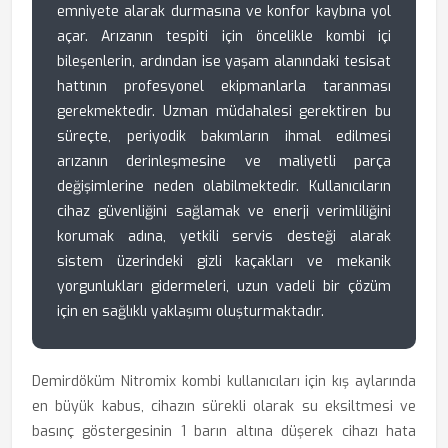
emniyete alarak durmasına ve konfor kaybına yol
açar. Arızanın tespiti için öncelikle kombi içi
bileşenlerin, ardından ise yaşam alanındaki tesisat
hattının profesyonel ekipmanlarla taranması
gerekmektedir. Uzman müdahalesi gerektiren bu
süreçte, periyodik bakımların ihmal edilmesi
arızanın derinleşmesine ve maliyetli parça
değişimlerine neden olabilmektedir. Kullanıcıların
cihaz güvenliğini sağlamak ve enerji verimliliğini
korumak adına, yetkili servis desteği alarak
sistem üzerindeki gizli kaçakları ve mekanik
yorgunlukları gidermeleri, uzun vadeli bir çözüm
için en sağlıklı yaklaşımı oluşturmaktadır.
Demirdöküm Nitromix kombi kullanıcıları için kış aylarında
en büyük kabus, cihazın sürekli olarak su eksiltmesi ve
basınç göstergesinin 1 barın altına düşerek cihazı hata