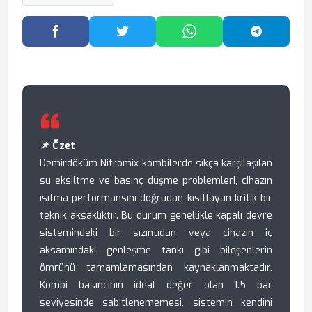
Facebook'ta Paylaş
Twitter'da Paylaş
WhatsApp'ta Paylaş
Telegram
📌 Özet
Demirdöküm Nitromix kombilerde sıkça karşılaşılan
su eksiltme ve basınç düşme problemleri, cihazın
ısıtma performansını doğrudan kısıtlayan kritik bir
teknik aksaklıktır. Bu durum genellikle kapalı devre
sistemindeki bir sızıntıdan veya cihazın iç
aksamındaki genleşme tankı gibi bileşenlerin
ömrünü tamamlamasından kaynaklanmaktadır.
Kombi basıncının ideal değer olan 1.5 bar
seviyesinde sabitlenememesi, sistemin kendini