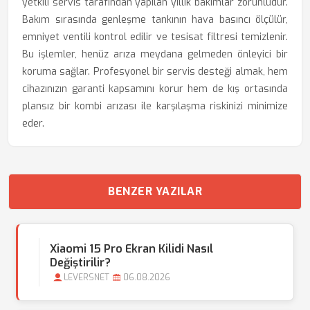
yetkili servis tarafından yapılan yıllık bakımlar zorunludur.
Bakım sırasında genleşme tankının hava basıncı ölçülür,
emniyet ventili kontrol edilir ve tesisat filtresi temizlenir.
Bu işlemler, henüz arıza meydana gelmeden önleyici bir
koruma sağlar. Profesyonel bir servis desteği almak, hem
cihazınızın garanti kapsamını korur hem de kış ortasında
plansız bir kombi arızası ile karşılaşma riskinizi minimize
eder.
BENZER YAZILAR
Xiaomi 15 Pro Ekran Kilidi Nasıl
Değiştirilir?
LEVERSNET
06.08.2026