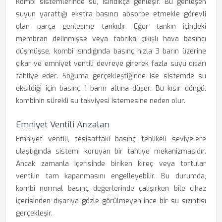
Kombi sistemlerinde su, ısındıkça genleşir. Bu genleşen
suyun yarattığı ekstra basıncı absorbe etmekle görevli
olan parça genleşme tankıdır. Eğer tankın içindeki
membran delinmişse veya fabrika çıkışlı hava basıncı
düşmüşse, kombi ısındığında basınç hızla 3 barın üzerine
çıkar ve emniyet ventili devreye girerek fazla suyu dışarı
tahliye eder. Soğuma gerçekleştiğinde ise sistemde su
eksildiği için basınç 1 barın altına düşer. Bu kısır döngü,
kombinin sürekli su takviyesi istemesine neden olur.
Emniyet Ventili Arızaları
Emniyet ventili, tesisattaki basınç tehlikeli seviyelere
ulaştığında sistemi koruyan bir tahliye mekanizmasıdır.
Ancak zamanla içerisinde biriken kireç veya tortular
ventilin tam kapanmasını engelleyebilir. Bu durumda,
kombi normal basınç değerlerinde çalışırken bile cihaz
içerisinden dışarıya gözle görülmeyen ince bir su sızıntısı
gerçekleşir.